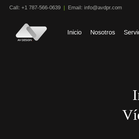
Saltar
Call: +1 787-566-0639
|
Email: info@avdpr.com
al
Contenido
Inicio
Nosotros
Servi
I
Ví