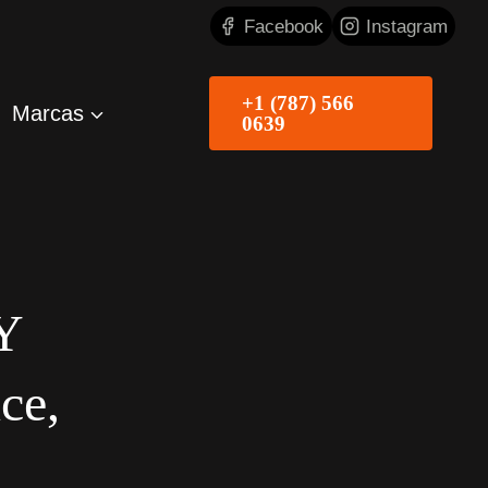
Facebook
Instagram
+1 (787) 566
Marcas
0639
 Y
ce,