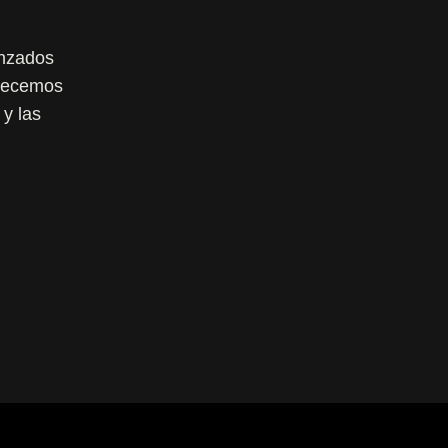
anzados
frecemos
 y las